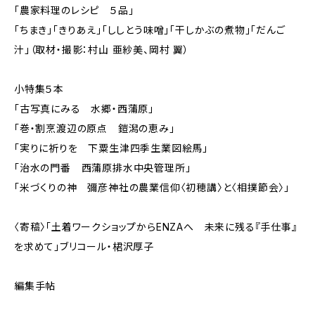
「農家料理のレシピ ５品」
「ちまき」「きりあえ」「ししとう味噌」「干しかぶの煮物」「だんご
汁」（取材・撮影：村山 亜紗美、岡村 翼）
小特集５本
「古写真にみる 水郷・西蒲原」
「巻・割烹渡辺の原点 鎧潟の恵み」
「実りに祈りを 下粟生津四季生業図絵馬」
「治水の門番 西蒲原排水中央管理所」
「米づくりの神 彌彦神社の農業信仰〈初穂講〉と〈相撲節会〉」
〈寄稿〉「土着ワークショップからENZAへ 未来に残る『手仕事』
を求めて」ブリコール・桾沢厚子
編集手帖