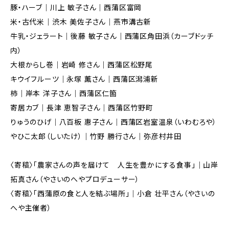
豚・ハーブ｜川上 敏子さん｜西蒲区富岡
米・古代米｜渋木 美佐子さん｜燕市溝古新
牛乳・ジェラート｜後藤 敏子さん｜西蒲区角田浜（カーブドッチ
内）
大根からし巻｜岩崎 修さん｜西蒲区松野尾
キウイフルーツ｜永塚 薫さん｜西蒲区潟浦新
柿｜岸本 洋子さん｜西蒲区仁箇
寄居カブ｜長津 恵智子さん｜西蒲区竹野町
りゅうのひげ｜八百板 惠子さん｜西蒲区岩室温泉（いわむろや）
やひこ太郎（しいたけ）｜竹野 勝行さん｜弥彦村井田
〈寄稿〉「農家さんの声を届けて 人生を豊かにする食事」｜山岸
拓真さん（やさいのへやプロデューサー）
〈寄稿〉「西蒲原の食と人を結ぶ場所」｜小倉 壮平さん（やさいの
へや主催者）