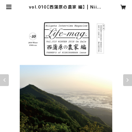
vol.010【西蒲原の農家 編】 | Niiga
ta Interview Magazine Life-m
ag.