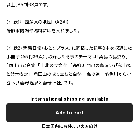
以上、B5判68頁です。
〈付録1〉「西蒲原の地図」（A2判）
揚排水機場や潟跡に印を入れました。
〈付録2〉新潟日報『おとなプラス』に寄稿した記事8本を収録した
小冊子（A5判36頁）。収録した記事のテーマは「粟島の島祭り」
「国上山と良寛」「山北の食文化」「高柳町門出の鳥追い」「秋山郷
と鈴木牧之」「角田山の成り立ちと自然」「塩の道 糸魚川から小
谷へ」「雲母温泉と雲母神社」です。
International shipping available
Add to cart
日本国内にお住まいの方向け