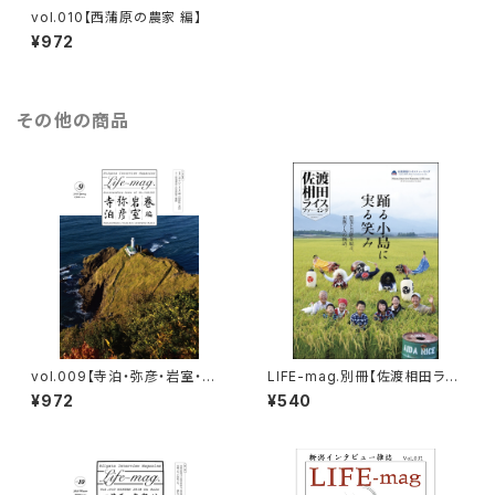
vol.010【西蒲原の農家 編】
¥972
その他の商品
vol.009【寺泊・弥彦・岩室・巻
LIFE-mag.別冊【佐渡相田ライ
編】
スファーミング】
¥972
¥540