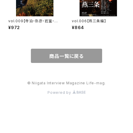
vol.009【寺泊・弥彦・岩室・巻
vol.006【燕三条編】
編】
¥972
¥864
商品一覧に戻る
© Niigata Interview Magazine Life-mag.
Powered by