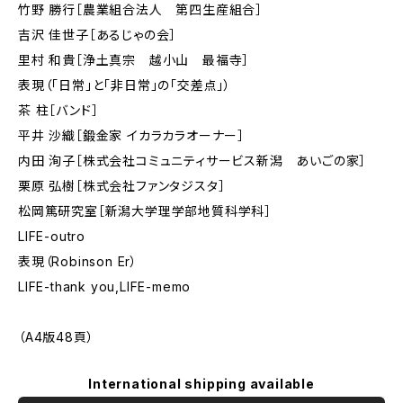
竹野 勝行［農業組合法人 第四生産組合］
吉沢 佳世子［あるじゃの会］
里村 和貴［浄土真宗 越小山 最福寺］
表現（「日常」と「非日常」の「交差点」）
茶 柱［バンド］
平井 沙織［鍛金家 イカラカラオーナー］
内田 洵子［株式会社コミュニティサービス新潟 あいごの家］
栗原 弘樹［株式会社ファンタジスタ］
松岡篤研究室［新潟大学理学部地質科学科］
LIFE-outro
表現（Robinson Er）
LIFE-thank you,LIFE-memo
（A4版48頁）
International shipping available