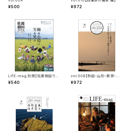
vol.004
vol.010【西蒲原の農家 編】
¥500
¥972
LIFE-mag.別冊【佐渡相田ライ
vol.008【秋田・山形・新潟・富
スファーミング】
山・石川＝日本海編】
¥540
¥972