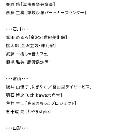
桑原 悠［津南町議会議員］
斎藤 主税［都岐沙羅パートナーズセンター］
・・・石川・・・
鷲田 めるろ［金沢21世紀美術館］
桃太郎［金沢芸妓・仲乃家］
武藤 一樹［神音カフェ］
順毛 弘英［鹿渡島定置］
・・・富山・・・
阪井 由佳子［にぎやか／富山型デイサービス］
明石 博之［uchikawa六角堂］
荒井 里江［高岡まちっこプロジェクト］
五十嵐 亮［とやまstyle］
・・・山形・・・