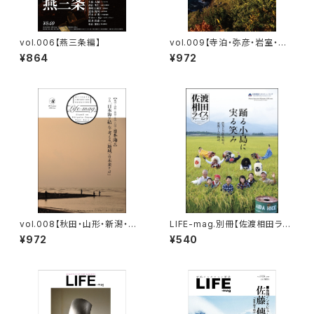
vol.006【燕三条編】
vol.009【寺泊・弥彦・岩室・巻
編】
¥864
¥972
vol.008【秋田・山形・新潟・富
LIFE-mag.別冊【佐渡相田ライ
山・石川＝日本海編】
スファーミング】
¥972
¥540