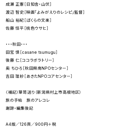
成瀬 正憲［日知舎・山伏］
渡辺 智史［映画「よみがえりのレシピ」監督］
船山 裕紀［ぼくらの文楽］
佐藤 恒平［桃色ウサヒ］
・・・秋田・・・
田宮 慎［casane tsumugu］
後藤 仁［ココラボラトリー］
奥 ちひろ［秋田県南NPOセンター］
吉田 理紗［あきたNPOコアセンター］
〈補記〉箪笥送り（新潟県村上市高根地区）
旅の手帖 旅のアレコレ
謝辞・編集後記
A4版／126頁／900円＋税